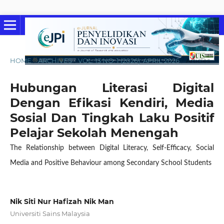
HOME
/
ARCHIVES
/
VOL. 13 NO. 1 (2026): APRIL 2026
/
Articles
Hubungan Literasi Digital
Dengan Efikasi Kendiri, Media
Sosial Dan Tingkah Laku Positif
Pelajar Sekolah Menengah
The Relationship between Digital Literacy, Self-Efficacy, Social
Media and Positive Behaviour among Secondary School Students
Nik Siti Nur Hafizah Nik Man
Universiti Sains Malaysia