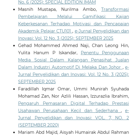
No. 6 (2025): SPECIAL EDITION IMAM
Masnih Mustapa, Nurilma Ambo,
Transformasi
Pembelajaran Melalui Gamifikasi: Kajian
Keberkesanan Terhadap Motivasi dan Pencapaian
Akademik Pelajar CTU101
,
e-Jurnal Penyelidikan dan
Inovasi: Vol. 12 No. 3 (2025): SEPTEMBER 2025
Gehad Mohammed Ahmed Naji, Chan Leong Hin,
Yulita Hanum P Iskandar,
Penentu Penggunaan
Media Sosial Dalam Kalangan Penasihat Jualan
Dalam Industri Automotif Di Melaka Dan Johor
,
e-
Jurnal Penyelidikan dan Inovasi: Vol. 12 No. 3 (2025):
SEPTEMBER 2025
Faradillah Iqmar Omar, Ummi Munirah Syuhada
Mohamad Zan, Nor Azlili Hassan, Izzurazlia Ibrahim,
Pengaruh Pemasaran Digital Terhadap Prestasi
Usahawan Perusahaan Kecil dan Sederhana
,
e-
Jurnal Penyelidikan dan Inovasi: VOL. 7, NO. 2
(SEPTEMBER 2020)
Mariam Abd Majid, Aisyah Humairak Abdul Rahman