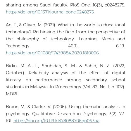
sharing among Saudi faculty. PloS One, 16(3), e0248275.
https://doi.org/10.1371/journal.pone.0248275
An, T., & Oliver, M. (2021). What in the world is educational
technology? Rethinking the field from the perspective of
the philosophy of technology. Learning, Media and
Technology, 46(1), 6-19.
https://doi.org/10.1080/17439884.2020.1810066
Bidin, M. A. F., Shuhidan, S. M., & Sahid, N. Z. (2022,
October). Reliability analysis of the effect of digital
literacy on performance among secondary school
students in Malaysia. In Proceedings (Vol. 82, No. 1, p. 102).
MDPI.
Braun, V., & Clarke, V. (2006). Using thematic analysis in
psychology. Qualitative Research in Psychology, 3(2), 77-
101.
https://doi.org/10.1191/1478088706qp063oa