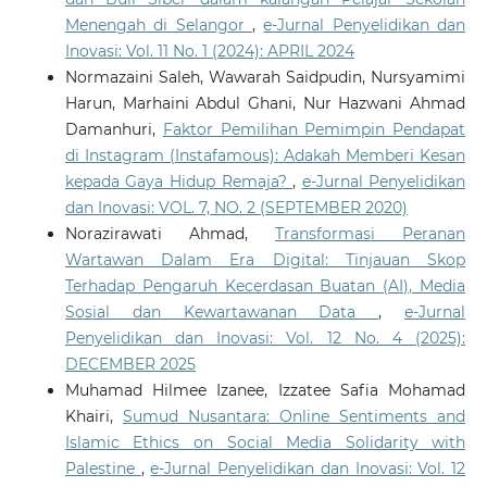
Menengah di Selangor
,
e-Jurnal Penyelidikan dan
Inovasi: Vol. 11 No. 1 (2024): APRIL 2024
Normazaini Saleh, Wawarah Saidpudin, Nursyamimi
Harun, Marhaini Abdul Ghani, Nur Hazwani Ahmad
Damanhuri,
Faktor Pemilihan Pemimpin Pendapat
di Instagram (Instafamous): Adakah Memberi Kesan
kepada Gaya Hidup Remaja?
,
e-Jurnal Penyelidikan
dan Inovasi: VOL. 7, NO. 2 (SEPTEMBER 2020)
Norazirawati Ahmad,
Transformasi Peranan
Wartawan Dalam Era Digital: Tinjauan Skop
Terhadap Pengaruh Kecerdasan Buatan (AI), Media
Sosial dan Kewartawanan Data
,
e-Jurnal
Penyelidikan dan Inovasi: Vol. 12 No. 4 (2025):
DECEMBER 2025
Muhamad Hilmee Izanee, Izzatee Safia Mohamad
Khairi,
Sumud Nusantara: Online Sentiments and
Islamic Ethics on Social Media Solidarity with
Palestine
,
e-Jurnal Penyelidikan dan Inovasi: Vol. 12