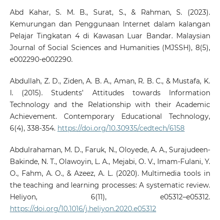
Abd Kahar, S. M. B., Surat, S., & Rahman, S. (2023).
Kemurungan dan Penggunaan Internet dalam kalangan
Pelajar Tingkatan 4 di Kawasan Luar Bandar. Malaysian
Journal of Social Sciences and Humanities (MJSSH), 8(5),
e002290-e002290.
Abdullah, Z. D., Ziden, A. B. A., Aman, R. B. C., & Mustafa, K.
I. (2015). Students’ Attitudes towards Information
Technology and the Relationship with their Academic
Achievement. Contemporary Educational Technology,
6(4), 338-354.
https://doi.org/10.30935/cedtech/6158
Abdulrahaman, M. D., Faruk, N., Oloyede, A. A., Surajudeen-
Bakinde, N. T., Olawoyin, L. A., Mejabi, O. V., Imam-Fulani, Y.
O., Fahm, A. O., & Azeez, A. L. (2020). Multimedia tools in
the teaching and learning processes: A systematic review.
Heliyon, 6(11), e05312–e05312.
https://doi.org/10.1016/j.heliyon.2020.e05312