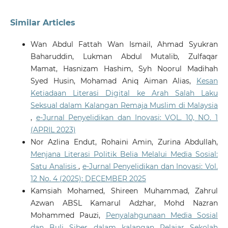
Similar Articles
Wan Abdul Fattah Wan Ismail, Ahmad Syukran
Baharuddin, Lukman Abdul Mutalib, Zulfaqar
Mamat, Hasnizam Hashim, Syh Noorul Madihah
Syed Husin, Mohamad Aniq Aiman Alias,
Kesan
Ketiadaan Literasi Digital ke Arah Salah Laku
Seksual dalam Kalangan Remaja Muslim di Malaysia
,
e-Jurnal Penyelidikan dan Inovasi: VOL. 10, NO. 1
(APRIL 2023)
Nor Azlina Endut, Rohaini Amin, Zurina Abdullah,
Menjana Literasi Politik Belia Melalui Media Sosial:
Satu Analisis
,
e-Jurnal Penyelidikan dan Inovasi: Vol.
12 No. 4 (2025): DECEMBER 2025
Kamsiah Mohamed, Shireen Muhammad, Zahrul
Azwan ABSL Kamarul Adzhar, Mohd Nazran
Mohammed Pauzi,
Penyalahgunaan Media Sosial
dan Buli Siber dalam kalangan Pelajar Sekolah